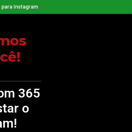
 para Instagram
amos
cê!
com
365
star o
am!