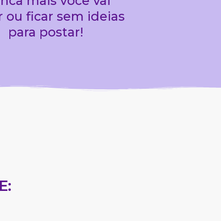
nca mais você vai
r ou ficar sem ideias
para postar!
E: