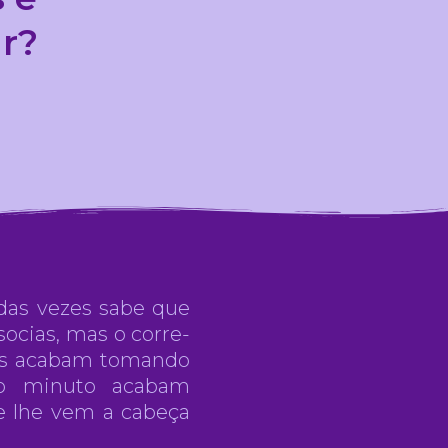
r?
das vezes sabe que
socias, mas o corre-
ões acabam tomando
o minuto acabam
e lhe vem a cabeça