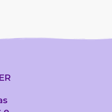
CER
as
 e