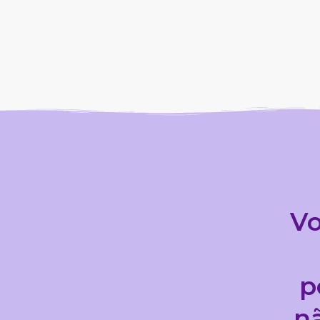
Vo
p
n