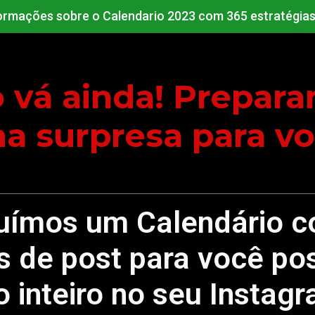
ormações sobre o Calendario 2023 com 365 estratégias
 vá ainda! Prepar
a surpresa para vo
uímos um Calendário 
s de post para você po
o inteiro no seu Instagr