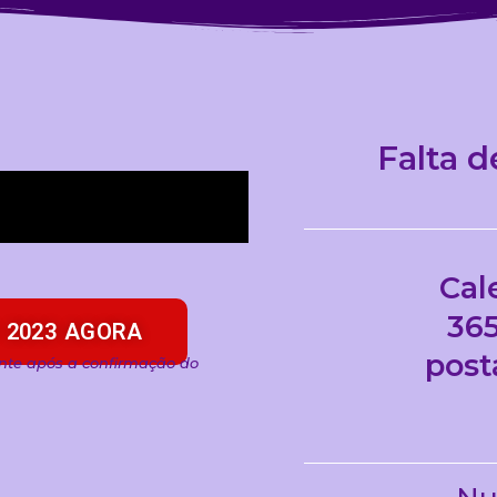
Falta d
Cal
365
 2023 AGORA
post
nte após a confirmação do