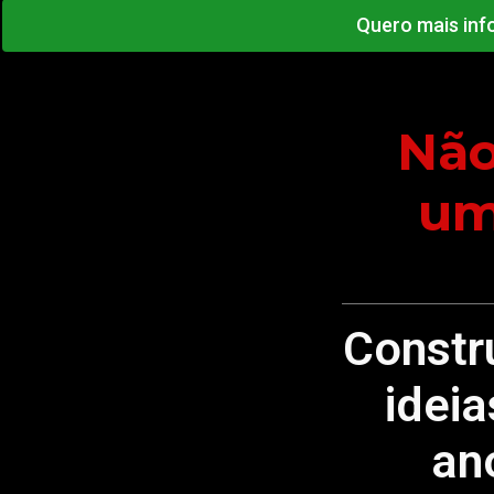
Quero mais inf
Não
um
Constr
ideia
an