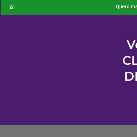
Quero ma
V
CL
D