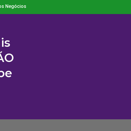
nos Negócios
is
LÃO
be