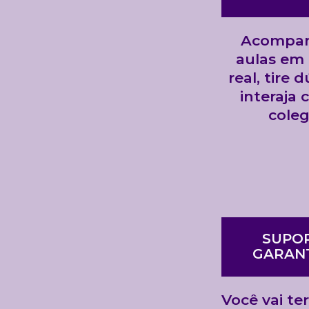
Acompan
aulas em
real, tire 
interaja
cole
SUPO
GARAN
Você vai te