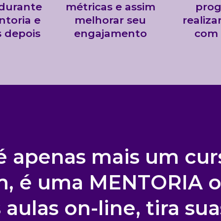
 durante
métricas e assim
prog
ntoria e
melhorar seu
realiza
s depois
engajamento
com 
é apenas mais um cur
m, é uma MENTORIA 
s aulas on-line, tira su