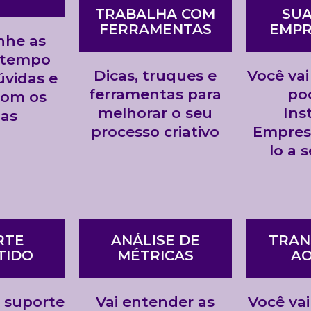
TRABALHA COM
SUA
FERRAMENTAS
EMPR
he as
 tempo
Dicas, truques e
Você vai
dúvidas e
ferramentas para
po
 com os
melhorar o seu
Ins
gas
processo criativo
Empresa
lo a 
RTE
ANÁLISE DE
TRAN
TIDO
MÉTRICAS
AO
r suporte
Vai entender as
Você vai