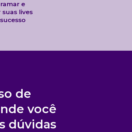
ramar e
r suas lives
sucesso
so de
onde você
as dúvidas