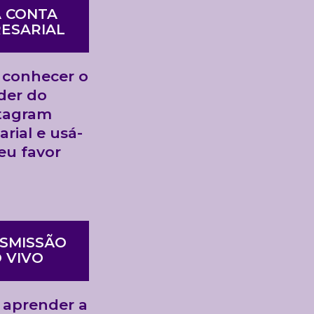
 CONTA
ESARIAL
 conhecer o
der do
tagram
rial e usá-
seu favor
SMISSÃO
 VIVO
 aprender a