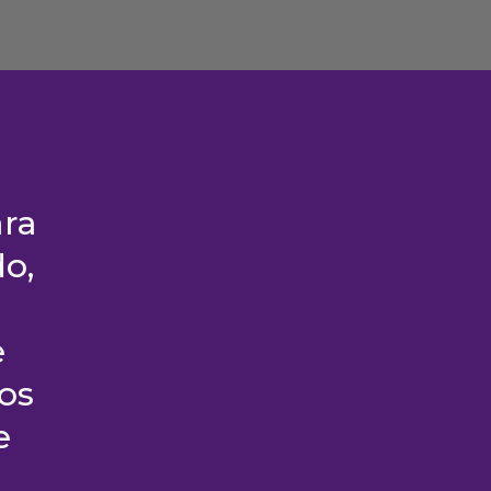
ara
o,
e
os
e