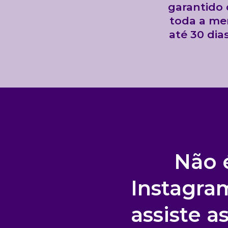
garantido
toda a me
até 30 dia
Não 
Instagra
assiste a