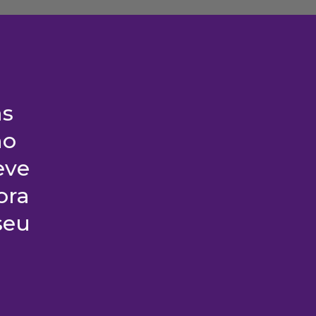
as
no
eve
ora
seu